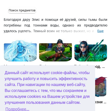
Поиск предметов
Благодаря дару Элис и помощи её друзей, силы тьмы были
погребены под тоннами воды, однако их предводителю
удалось уцелеть. Темный воин не только выжил, но и вызвал
Еще
бурю, забросившую их воздушный шар на другую сторону
Великого Каньона. О том, что там происходило, многие
десятилетия люди только догадывались. Более того, сила
волшебного огня, заключенная в Элис, начала угасать.
Помогите друзьям в опасном путешествии по землям,
захваченным Тьмой, чтобы раз и навсегда победить зло!
Между небом и землей
Лабиринты мира. Золото дураков. Коллекционное издание
Тайный город. Подводное королевство. Коллекционное издание
Данный сайт использует cookie-файлы, чтобы
улучшить работу и повысить эффективность
сайта. При навигации по нашему веб-сайту,
Вы соглашаетесь с тем, что мы сохраняем и
используем cookies на Вашем устройстве для
Небесные земли. Пробуждение гигантов. Коллекционное издание
Загадки Нью-Йорка. Пробуждение. Коллекционное издание
Химеры. Козни зла. Коллекционное издание
улучшения пользования данным сайтом.
Подробнее...