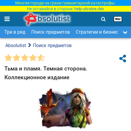
Многие города на грани гуманитарной катастрофы.
Не оставайся в стороне:
help-ukraine.dev
Три в ряд
Поиск предметов
Стратегии и бизнес
Ар
Absolutist
Поиск предметов
Тьма и пламя. Темная сторона.
Коллекционное издание