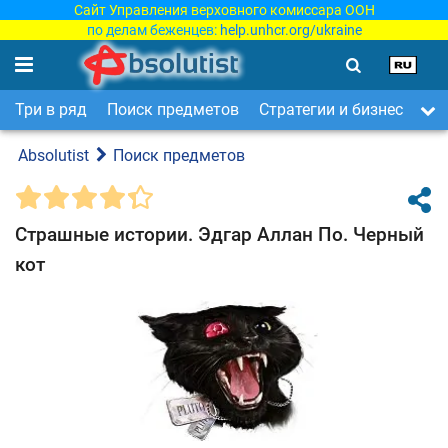
Сайт Управления верховного комиссара ООН
по делам беженцев:
help.unhcr.org/ukraine
Три в ряд
Поиск предметов
Стратегии и бизнес
Ар
Absolutist
Поиск предметов
Страшные истории. Эдгар Аллан По. Черный
кот