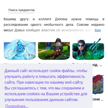
Поиск предметов
Вашему другу и коллеге Дюпену нужна помощь в
расследовании одного необычного дела. Совсем недавно
месье Давье сообщил властям об исчезновении своей жены
Еще
Сары. По его словам, он не видел ее уже две недели. Но соседи
утверждают обратное... Мадам Давье цела и невредима и
часто гуляет по улице возле семейного особняка. Узнайте, кто
из них говорит неправду, а главное, зачем?
Между небом и землей
Лабиринты мира. Золото дураков. Коллекционное издание
Тайный город. Подводное королевство. Коллекционное издание
Данный сайт использует cookie-файлы, чтобы
улучшить работу и повысить эффективность
сайта. При навигации по нашему веб-сайту,
Вы соглашаетесь с тем, что мы сохраняем и
используем cookies на Вашем устройстве для
Небесные земли. Пробуждение гигантов. Коллекционное издание
Загадки Нью-Йорка. Пробуждение. Коллекционное издание
Химеры. Козни зла. Коллекционное издание
улучшения пользования данным сайтом.
Подробнее...