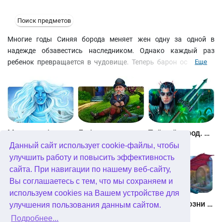
Поиск предметов
Многие годы Синяя борода меняет жен одну за одной в
надежде обзавестись наследником. Однако каждый раз
ребенок превращается в чудовище. Теперь барон остановил
Еще
свой выбор на юной красавице из соседнего городка, и даже
наличие у девушки жениха его не остановит. Помогите двум
влюбленным избежать проклятия, играя поочередно за
Рейчел и Ричарда. Играйте в поиск предметов или три в ряд на
выбор и собирайте скрытые объекты, чтобы заработать
достижения.
Между небом и землей
Лабиринты мира. Золото дураков. Коллекционное издание
Тайный город. Подводное королевство. Коллекционное издание
Данный сайт использует cookie-файлы, чтобы
улучшить работу и повысить эффективность
сайта. При навигации по нашему веб-сайту,
Вы соглашаетесь с тем, что мы сохраняем и
используем cookies на Вашем устройстве для
Небесные земли. Пробуждение гигантов. Коллекционное издание
Загадки Нью-Йорка. Пробуждение. Коллекционное издание
Химеры. Козни зла. Коллекционное издание
улучшения пользования данным сайтом.
Подробнее...