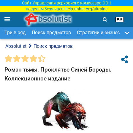
Сайт Управления верховного комиссара ООН
по делам беженцев:
help.unhcr.org/ukraine
Три в ряд
Поиск предметов
Стратегии и бизнес
Ар
Absolutist
Поиск предметов
Роман тьмы. Проклятье Синей Бороды.
Коллекционное издание