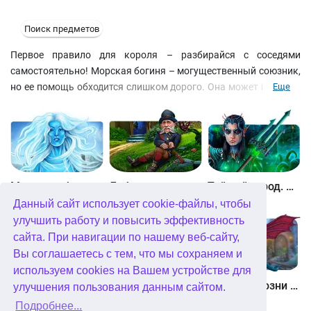
Поиск предметов
Первое правило для короля – разбирайся с соседями
самостоятельно! Морская богиня – могущественный союзник,
но ее помощь обходится слишком дорого. Она может вызвать
Еще
цунами, затопить волшебной волной вражеское войско, а
после является в королевский дворец, превращает принцесс в
русалок, короля – в морское чудовище и забирает с собой в
океанские глубины, а там кроме рыб и поговорить-то не с кем.
Помогите русалочкам снять заклятье и вернуться домой!
Между небом и землей
Лабиринты мира. Золото дураков. Коллекционное издание
Тайный город. Подводное королевство. Коллекционное издание
Данный сайт использует cookie-файлы, чтобы
улучшить работу и повысить эффективность
сайта. При навигации по нашему веб-сайту,
Вы соглашаетесь с тем, что мы сохраняем и
используем cookies на Вашем устройстве для
Небесные земли. Пробуждение гигантов. Коллекционное издание
Загадки Нью-Йорка. Пробуждение. Коллекционное издание
Химеры. Козни зла. Коллекционное издание
улучшения пользования данным сайтом.
Подробнее...