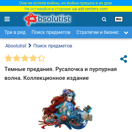
Они не хотели войны, но война пришла в их дом.
Не оставайся в стороне:
ua-aid-centers.com
Три в ряд
Поиск предметов
Стратегии и бизнес
Ар
Absolutist
Поиск предметов
Темные предания. Русалочка и пурпурная
волна. Коллекционное издание