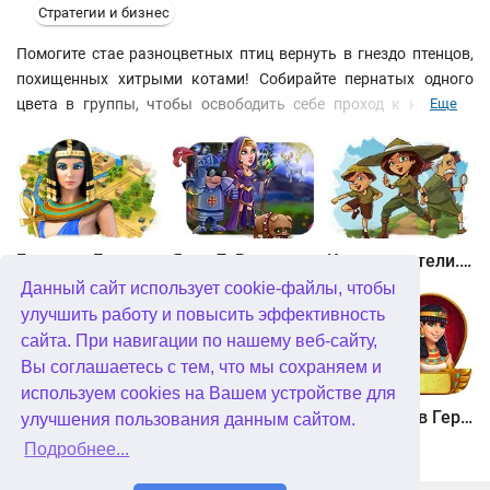
Стратегии и бизнес
Помогите стае разноцветных птиц вернуть в гнездо птенцов,
похищенных хитрыми котами! Собирайте пернатых одного
цвета в группы, чтобы освободить себе проход к клетке с
Еще
малышами, избавиться от усатого похитителя или освободить
товарищей от цепей. Выполняйте дополнительные задания,
чтобы получить золотое яйцо в качестве трофея. Вас ждут
увлекательные сражения, в которых вы сможете проявить
свою смекалку и вдоволь посмеяться!
Битва за Египет. Миссия Клеопатра
Янки 7. В погоне за волшебным оленем
Кладоискатели. Камень души
Данный сайт использует cookie-файлы, чтобы
улучшить работу и повысить эффективность
сайта. При навигации по нашему веб-сайту,
Вы соглашаетесь с тем, что мы сохраняем и
используем cookies на Вашем устройстве для
Кладоискатели. Снежная королева. Коллекционное издание
Алисия Квотермейн 3. Тайна пылающего золота. Коллекционное издание
12 подвигов Геракла. Как я встретил Мегару. Коллекционное издание
улучшения пользования данным сайтом.
Подробнее...