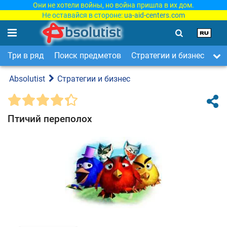
Они не хотели войны, но война пришла в их дом.
Не оставайся в стороне:
ua-aid-centers.com
Три в ряд
Поиск предметов
Стратегии и бизнес
Ар
Absolutist
Стратегии и бизнес
Птичий переполох