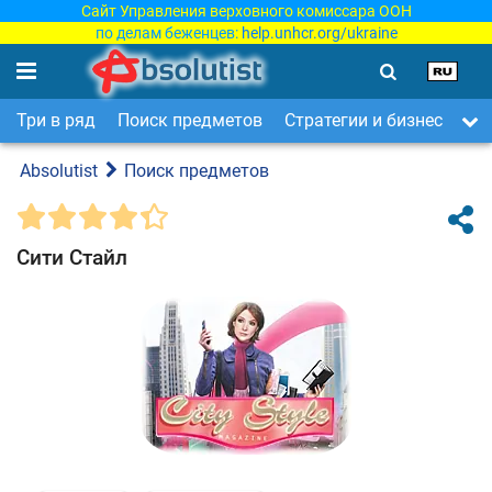
Сайт Управления верховного комиссара ООН
по делам беженцев:
help.unhcr.org/ukraine
Три в ряд
Поиск предметов
Стратегии и бизнес
Ар
Absolutist
Поиск предметов
Сити Стайл