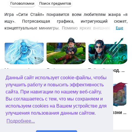
Головоломки
Поиск предметов
Игра «Сити Стайл» понравится всем любителям жанра «я
ищу». Потрясающая графика, интригующий сюжет,
концептуальные миниигры. Помимо ярких внешних отличий
Еще
от представителей игр подобного жанра, «Сити Стайл» имеет
еще одно немаловажное достоинство: в создании проекта
принимали активное участие представительницы прекрасной
половины человечества. В результате игра получилась
стильной, нестандартной и интересной.
Между небом и землей
Лабиринты мира. Золото дураков. Коллекционное издание
Тайный город. Подводное королевство. Коллекционное издание
Данный сайт использует cookie-файлы, чтобы
улучшить работу и повысить эффективность
сайта. При навигации по нашему веб-сайту,
Вы соглашаетесь с тем, что мы сохраняем и
используем cookies на Вашем устройстве для
Небесные земли. Пробуждение гигантов. Коллекционное издание
Загадки Нью-Йорка. Пробуждение. Коллекционное издание
Химеры. Козни зла. Коллекционное издание
улучшения пользования данным сайтом.
Подробнее...