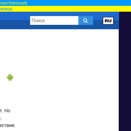
елам беженцев
ежище.
т. Но
,
ествии.