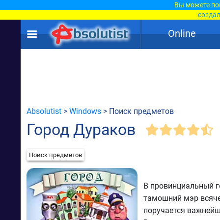
Вы можете по
создал
Online
Absolutist
>
Windows
> Поиск предметов
Город Дураков
Поиск предметов
В провинциальный г
тамошний мэр всяче
поручается важнейш