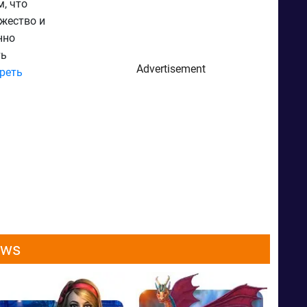
, что
ужество и
нно
ть
Advertisement
реть
ows