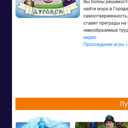
Вы полны решимости 
найти мэра в Городе
самоотверженность,
ставит преграды на 
невообразимые трудн
видео
Прохождение игры «
Лу