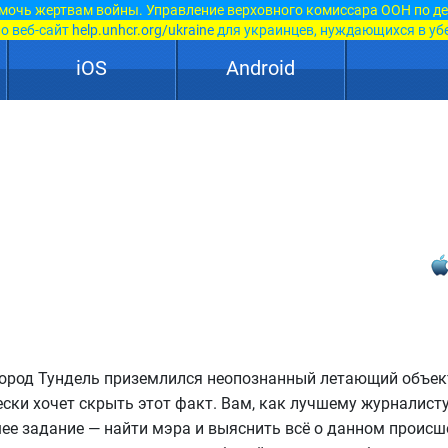
мочь жертвам войны. Управление верховного комиссара ООН по д
о веб-сайт
help.unhcr.org/ukraine
для украинцев, нуждающихся в уб
iOS
Android
ород Тундель приземлился неопознанный летающий объек
ски хочет скрыть этот факт. Вам, как лучшему журналисту
ее задание — найти мэра и выяснить всё о данном происш