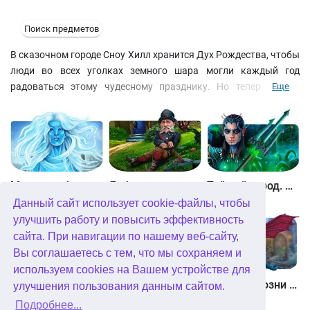
Поиск предметов
В сказочном городе Сноу Хилл хранится Дух Рождества, чтобы
люди во всех уголках земного шара могли каждый год
радоваться этому чудесному празднику. Но теперь этому
Еще
волшебному месту грозит страшная опасность: злая ведьма
решила наслать на город вечную тьму. Помешайте её планам,
решая головоломки и проходя сцены на поиск предметов.
Между небом и землей
Лабиринты мира. Золото дураков. Коллекционное издание
Тайный город. Подводное королевство. Коллекционное издание
Данный сайт использует cookie-файлы, чтобы
улучшить работу и повысить эффективность
сайта. При навигации по нашему веб-сайту,
Вы соглашаетесь с тем, что мы сохраняем и
используем cookies на Вашем устройстве для
Небесные земли. Пробуждение гигантов. Коллекционное издание
Загадки Нью-Йорка. Пробуждение. Коллекционное издание
Химеры. Козни зла. Коллекционное издание
улучшения пользования данным сайтом.
Подробнее...