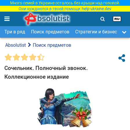
Много семей в Украине осталось без крыши над головой.
Они нуждаются в твоей помощи:
help-ukraine.dev
Три в ряд
Поиск предметов
Стратегии и бизнес
Ар
Absolutist
Поиск предметов
Сочельник. Полночный звонок.
Коллекционное издание