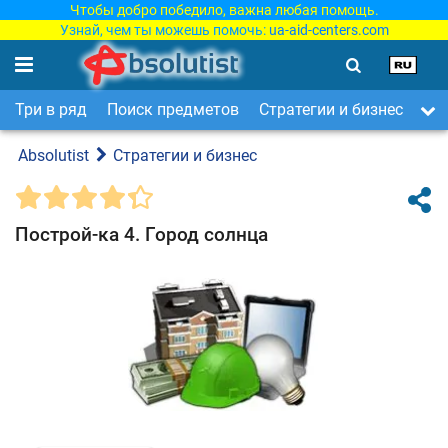
Чтобы добро победило, важна любая помощь.
Узнай, чем ты можешь помочь:
ua-aid-centers.com
Три в ряд
Поиск предметов
Стратегии и бизнес
Ар
Absolutist
Стратегии и бизнес
Построй-ка 4. Город солнца