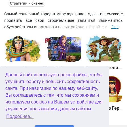
Стратегии и бизнес
Самый солнечный город в мире ждет вас - здесь вы сможете
проявить все свои строительные таланты! Занимайтесь
обустройством кварталов и целых районов. Стройте коттеджи
Еще
и заводы, парки и шикарные особняки. Научитесь торговать
недвижимостью, нанимать новых рабочих и покупать
стройматериалы, чтобы проходить уровни за отведенное
время. И главное - стройте электростанции, тогда ваши дома
будут приносить хорошую прибыль!
Битва за Египет. Миссия Клеопатра
Янки 7. В погоне за волшебным оленем
Кладоискатели. Камень души
Данный сайт использует cookie-файлы, чтобы
улучшить работу и повысить эффективность
сайта. При навигации по нашему веб-сайту,
Вы соглашаетесь с тем, что мы сохраняем и
используем cookies на Вашем устройстве для
Кладоискатели. Снежная королева. Коллекционное издание
Алисия Квотермейн 3. Тайна пылающего золота. Коллекционное издание
12 подвигов Геракла. Как я встретил Мегару. Коллекционное издание
улучшения пользования данным сайтом.
Подробнее...