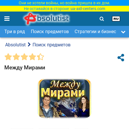
Они не хотели войны, но война пришла в их дом.
Не оставайся в стороне:
ua-aid-centers.com
Три в ряд
Поиск предметов
Стратегии и бизнес
Ар
Absolutist
Поиск предметов
Между Мирами