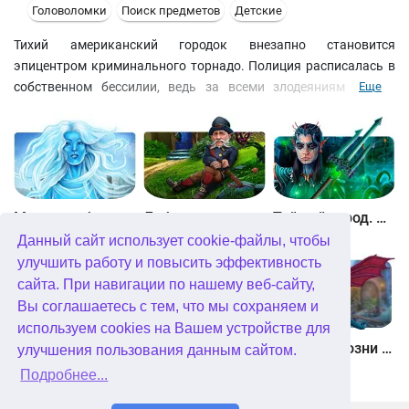
Головоломки
Поиск предметов
Детские
Тихий американский городок внезапно становится
эпицентром криминального торнадо. Полиция расписалась в
собственном бессилии, ведь за всеми злодеяниями стоит
Еще
таинственный маг-чернокнижник. И только вы сможете
одолеть его! В этом квесте жанра "я ищу" вас ждет 32 уровня и
сражение с настоящим колдуном. Собирайте улики и решайте
головоломки, чтобы собрать могущественный колдовской
амулет, который остановит неуязвимого врага!
Между небом и землей
Лабиринты мира. Золото дураков. Коллекционное издание
Тайный город. Подводное королевство. Коллекционное издание
Данный сайт использует cookie-файлы, чтобы
улучшить работу и повысить эффективность
сайта. При навигации по нашему веб-сайту,
Вы соглашаетесь с тем, что мы сохраняем и
используем cookies на Вашем устройстве для
Небесные земли. Пробуждение гигантов. Коллекционное издание
Загадки Нью-Йорка. Пробуждение. Коллекционное издание
Химеры. Козни зла. Коллекционное издание
улучшения пользования данным сайтом.
Подробнее...