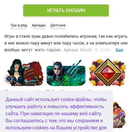
ИГРАТЬ ОНЛАЙН
Три в ряд
Аркады
Детские
Игры в стиле зума давно полюбились игрокам, так как играть
в них можно пару минут или пару часов, а на компьютере они
вообще могут жить годами. Аркада Beadz! 2: Under the Sea
Еще
предлагает вам заняться дайвингом и собрать все
жемчужины на дне морском. Ваша задача - не позволить
бусинкам спрятаться в раковинах. После каждых трех
результативных ходов на поле появляется бонус. Скорее
сбейте его, а иначе он можт исчезнуть. Эта бесплатная игра в
стиле шарики понравится как взрослым, так и детям.
Джевел матч 4
Тайный город. Подводное королевство. Коллекционное издание
Квадриум
Данный сайт использует cookie-файлы, чтобы
улучшить работу и повысить эффективность
сайта. При навигации по нашему веб-сайту,
Вы соглашаетесь с тем, что мы сохраняем и
используем cookies на Вашем устройстве для