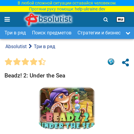
В любой сложной ситуации оставайся человеком.
Протяни руку помощи:
help-ukraine.dev
Три в ряд
Поиск предметов
Стратегии и бизнес
Ар
Absolutist
Три в ряд
Beadz! 2: Under the Sea