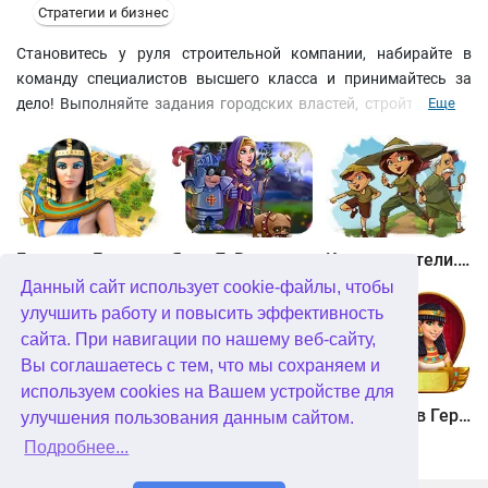
Стратегии и бизнес
Становитесь у руля строительной компании, набирайте в
команду специалистов высшего класса и принимайтесь за
дело! Выполняйте задания городских властей, стройте новые
Еще
жилые дома, магазины, закусочные, отели, роскошные виллы
и торговые центры. Покупайте и продавайте недвижимость,
вкладывайте свободный капитал в ценные бумаги, укрепляйте
свою финансовую империю. Откройте режим "Песочница",
чтобы построить собственный город!
Битва за Египет. Миссия Клеопатра
Янки 7. В погоне за волшебным оленем
Кладоискатели. Камень души
Данный сайт использует cookie-файлы, чтобы
улучшить работу и повысить эффективность
сайта. При навигации по нашему веб-сайту,
Вы соглашаетесь с тем, что мы сохраняем и
используем cookies на Вашем устройстве для
Кладоискатели. Снежная королева. Коллекционное издание
Алисия Квотермейн 3. Тайна пылающего золота. Коллекционное издание
12 подвигов Геракла. Как я встретил Мегару. Коллекционное издание
улучшения пользования данным сайтом.
Подробнее...