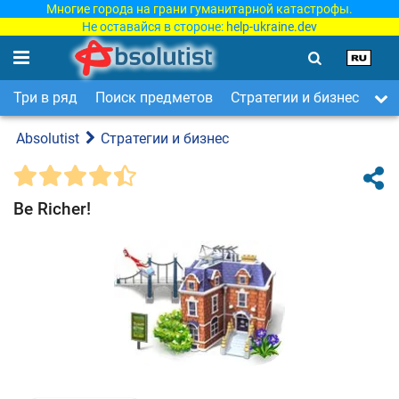
Многие города на грани гуманитарной катастрофы.
Не оставайся в стороне:
help-ukraine.dev
Три в ряд
Поиск предметов
Стратегии и бизнес
Ар
Absolutist
Стратегии и бизнес
Be Richer!