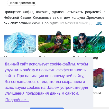
Поиск предметов
Принцессе Софии, наконец, удалось отыскать родителей в
Небесной башне. Скованные заклятием колдуна Дредмаера,
они спят вечным сном. Пробудить их может Клинок Доблести,
Еще
выкованный кентавром, который живет в чаще леса. Софию
ждет финальное приключение, а сопровождать её будут
верный огнедышащий дракончик, мудрая сова и сказочные
обитатели краснолиственного леса. Решайте головоломки,
отыскивайте предметы, проходите увлекательные мини-игры и
помогите девушке преодолеть все преграды на пути к своей
Между небом и землей
Лабиринты мира. Золото дураков. Коллекционное издание
Тайный город. Подводное королевство. Коллекционное издание
цели!
Данный сайт использует cookie-файлы, чтобы
Скачать бесплатно "Пробуждение. Краснолиственный лес.
улучшить работу и повысить эффективность
Коллекционное издание"
сайта. При навигации по нашему веб-сайту,
Вы соглашаетесь с тем, что мы сохраняем и
используем cookies на Вашем устройстве для
Небесные земли. Пробуждение гигантов. Коллекционное издание
Загадки Нью-Йорка. Пробуждение. Коллекционное издание
Химеры. Козни зла. Коллекционное издание
улучшения пользования данным сайтом.
Подробнее...