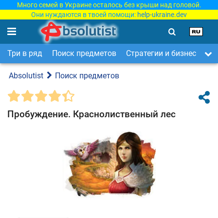
Много семей в Украине осталось без крыши над головой.
Они нуждаются в твоей помощи:
help-ukraine.dev
Три в ряд
Поиск предметов
Стратегии и бизнес
Ар
Absolutist
Поиск предметов
Пробуждение. Краснолиственный лес