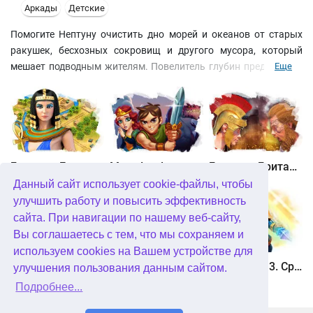
Аркады
Детские
Помогите Нептуну очистить дно морей и океанов от старых
ракушек, бесхозных сокровищ и другого мусора, который
мешает подводным жителям. Повелитель глубин предоставит
Еще
в ваше распоряжение глубоководный батискаф, который
будет служить ракеткой, и специальный мячик, которые
помогут очистить самые отдаленные закоулки морей и
океанов.За каждую уничтоженную мячиком фишку Нептун
подарит вам золотой слиток, монетку или самоцвет. Особенно
пригодятся монеты, поскольку с их помощью можно открыть
Битва за Египет. Миссия Клеопатра
Maze Lord
Битва за Британию. Восстание Каратака
доступ к одной из пяти дополнительных мини-аркад. АкваБол
Данный сайт использует cookie-файлы, чтобы
станет настоящей находкой для всех любителей необычных и
улучшить работу и повысить эффективность
красочных игр.
сайта. При навигации по нашему веб-сайту,
Вы соглашаетесь с тем, что мы сохраняем и
используем cookies на Вашем устройстве для
Охота онлайн
Птичий переполох 3
Солдатики 3. Средневековье
улучшения пользования данным сайтом.
Подробнее...