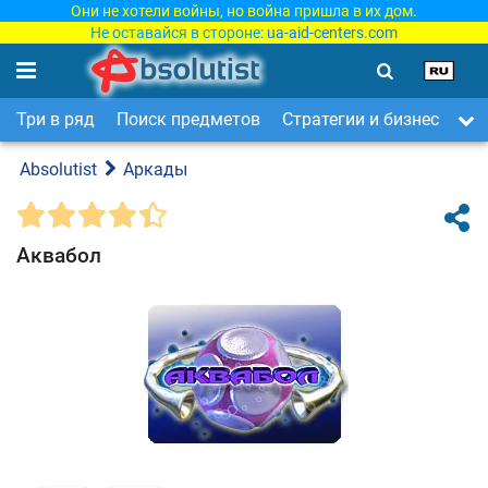
Они не хотели войны, но война пришла в их дом.
Не оставайся в стороне:
ua-aid-centers.com
Три в ряд
Поиск предметов
Стратегии и бизнес
Ар
Absolutist
Аркады
Аквабол