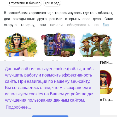
Стратегии и бизнес
Три в ряд
В волшебном королевстве, что раскинулось где-то в облаках,
два закадычных друга решили открыть свое дело. Сняв
старую таверну, они начали обслуживать сказочных
Еще
персонажей, подавая им волшебные эликсиры. Помогите Сиду
и Маркусу на пройти 50 динамичных уровней и решить
дополнительные мини-игры в стиле "три в ряд". Зарабатывайте
золото и откройте 5 успешных заведений в этой бизнес-игре.
Битва за Египет. Миссия Клеопатра
Янки 7. В погоне за волшебным оленем
Кладоискатели. Камень души
Данный сайт использует cookie-файлы, чтобы
улучшить работу и повысить эффективность
сайта. При навигации по нашему веб-сайту,
Вы соглашаетесь с тем, что мы сохраняем и
используем cookies на Вашем устройстве для
Кладоискатели. Снежная королева. Коллекционное издание
Алисия Квотермейн 3. Тайна пылающего золота. Коллекционное издание
12 подвигов Геракла. Как я встретил Мегару. Коллекционное издание
улучшения пользования данным сайтом.
Подробнее...