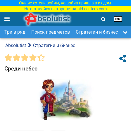
Они не хотели войны, но война пришла в их дом.
Не оставайся в стороне:
ua-aid-centers.com
Три в ряд
Поиск предметов
Стратегии и бизнес
Ар
Absolutist
Стратегии и бизнес
Среди небес