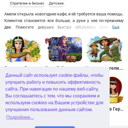
Стратегии и бизнес
Детские
Амели открыла новогоднее кафе, и ей требуется ваша помощь.
Клиентов становится все больше, а руки у нее по-прежнему
две. Помогите девушке быстро обслужить посетителей,
Еще
вовремя очистить рабочие места поваров специальными
щетками и заработать кучу бонусов! Следите, чтобы ни один
повар не стоял без дела. В противном случае клиент не
получит свой заказ вовремя и покинет заведение. А имидж
кафе превыше всего!
Битва за Египет. Миссия Клеопатра
Янки 7. В погоне за волшебным оленем
Кладоискатели. Камень души
Данный сайт использует cookie-файлы, чтобы
улучшить работу и повысить эффективность
сайта. При навигации по нашему веб-сайту,
Вы соглашаетесь с тем, что мы сохраняем и
используем cookies на Вашем устройстве для
Кладоискатели. Снежная королева. Коллекционное издание
Алисия Квотермейн 3. Тайна пылающего золота. Коллекционное издание
12 подвигов Геракла. Как я встретил Мегару. Коллекционное издание
улучшения пользования данным сайтом.
Подробнее...