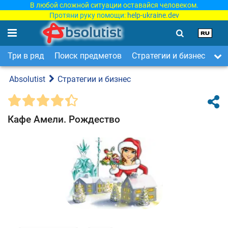
В любой сложной ситуации оставайся человеком.
Протяни руку помощи:
help-ukraine.dev
Три в ряд
Поиск предметов
Стратегии и бизнес
Ар
Absolutist
Стратегии и бизнес
Кафе Амели. Рождество