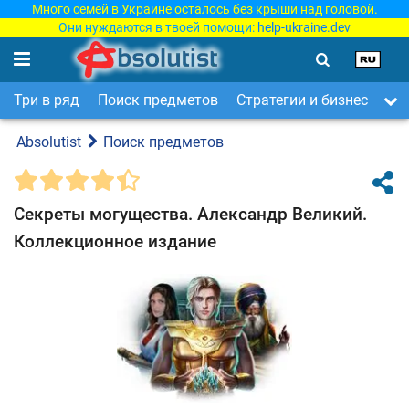
Много семей в Украине осталось без крыши над головой.
Они нуждаются в твоей помощи:
help-ukraine.dev
Три в ряд
Поиск предметов
Стратегии и бизнес
Ар
Absolutist
Поиск предметов
Секреты могущества. Александр Великий.
Коллекционное издание