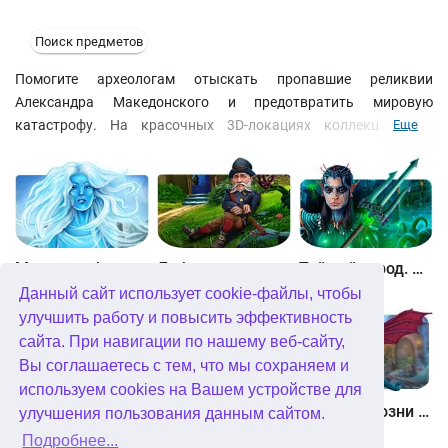
Поиск предметов
Помогите археологам отыскать пропавшие реликвии
Александра Македонского и предотвратить мировую
катастрофу. На красочных 3D-локациях коллекционного
Еще
издания игры ищите полезные предметы инвентаря и
выполняйте поставленные задачи. Чтобы получить ответы на
некоторые вопросы, решайте головоломки в увлекательных
мини-играх. Чтобы вовремя сориентироваться в дальнейших
действиях, заносите важную информацию в смартфон и
почаще заглядывайте в карту.
Между небом и землей
Лабиринты мира. Золото дураков. Коллекционное издание
Тайный город. Подводное королевство. Коллекционное издание
Данный сайт использует cookie-файлы, чтобы
улучшить работу и повысить эффективность
сайта. При навигации по нашему веб-сайту,
Вы соглашаетесь с тем, что мы сохраняем и
используем cookies на Вашем устройстве для
Небесные земли. Пробуждение гигантов. Коллекционное издание
Загадки Нью-Йорка. Пробуждение. Коллекционное издание
Химеры. Козни зла. Коллекционное издание
улучшения пользования данным сайтом.
Подробнее...