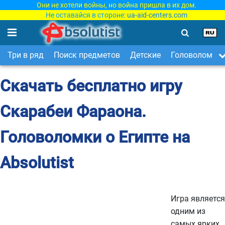
Они не хотели войны, но война пришла в их дом.
Не оставайся в стороне:
ua-aid-centers.com
Три в ряд
Поиск предметов
Детские
Головоломки
Скачать бесплатно игру
Скарабеи Фараона.
Головоломки о Египте на
Absolutist
Игра является
одним из
самых ярких