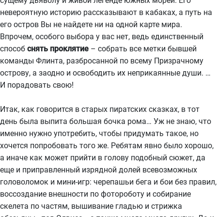
сущему дьяволу и живой легенде южных морей. Его
невероятную историю рассказывают в кабаках, а путь на
его остров Вы не найдете ни на одной карте мира.
Впрочем, особого выбора у вас нет, ведь единственный
способ
снять проклятие
– собрать все метки бывшей
команды Флинта, разбросанной по всему Призрачному
острову, а заодно и освободить их неприкаянные души. …
И порадовать свою!
Итак, как говорится в старых пиратских сказках, в тот
день была выпита большая бочка рома… Уж не знаю, что
именно нужно употребить, чтобы придумать такое, но
хочется попробовать того же. Ребятам явно было хорошо,
а иначе как может прийти в голову подобный сюжет, да
еще и приправленный изрядной долей всевозможных
головоломок и мини-игр: черепашьи бега и бои без правил,
воссоздание внешности по фотороботу и собирание
скелета по частям, вышивание гладью и стрижка