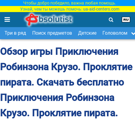
Чтобы добро победило, важна любая помощь.
Узнай, чем ты можешь помочь:
ua-aid-centers.com
Три в ряд
Поиск предметов
Детские
Головоломки
Обзор игры Приключения
Робинзона Крузо. Проклятие
пирата. Скачать бесплатно
Приключения Робинзона
Крузо. Проклятие пирата.