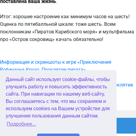
поставлена ваша жизнь
.
Итог: хорошее настроение как минимум часов на шесть!
Оценка по пятибалльной шкале: тоже шесть. Всем
поклонникам «Пиратов Карибского моря» и мультфильма
про «Остров сокровищ» качать обязательно!
Информация и скриншоты к игре «Приключения
Робинзона Крузо. Проклятие пирата»
Данный сайт использует cookie-файлы, чтобы
Скачать игру «Приключения Робинзона Крузо. Проклятие
улучшить работу и повысить эффективность
пирата» бесплатно
сайта. При навигации по нашему веб-сайту,
Вы соглашаетесь с тем, что мы сохраняем и
используем cookies на Вашем устройстве для
WellGames.com
QuData.com
улучшения пользования данным сайтом.
Подробнее...
2026 © Absolutist