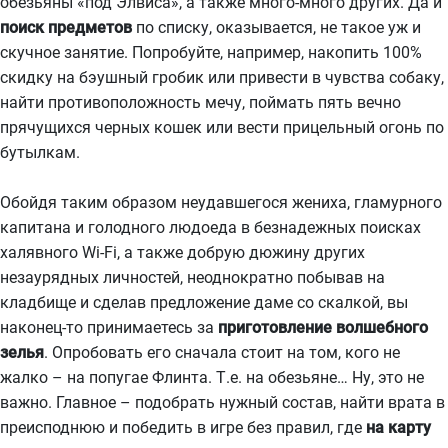
обезьяны «под Элвиса», а также много-много других. Да и
поиск предметов
по списку, оказывается, не такое уж и
скучное занятие. Попробуйте, например, накопить 100%
скидку на бэушный гробик или привести в чувства собаку,
найти противоположность мечу, поймать пять вечно
прячущихся черных кошек или вести прицельный огонь по
бутылкам.
Обойдя таким образом неудавшегося жениха, гламурного
капитана и голодного людоеда в безнадежных поисках
халявного Wi-Fi, а также добрую дюжину других
незаурядных личностей, неоднократно побывав на
кладбище и сделав предложение даме со скалкой, вы
наконец-то принимаетесь за
приготовление волшебного
зелья
. Опробовать его сначала стоит на том, кого не
жалко – на попугае Флинта. Т.е. на обезьяне… Ну, это не
важно. Главное – подобрать нужный состав, найти врата в
преисподнюю и победить в игре без правил, где
на карту