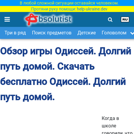
В любой сложной ситуации оставайся человеком.
Протяни руку помощи:
help-ukraine.dev
Три в ряд
Поиск предметов
Детские
Головоломки
Обзор игры Одиссей. Долгий
путь домой. Скачать
бесплатно Одиссей. Долгий
путь домой.
Когда в
школе
говорили, что