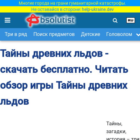
Многие города на грани гуманитарной катастрофы.
Не оставайся в стороне:
help-ukraine.dev
Три в ряд
Поиск предметов
Детские
Головоломки
Тайны древних льдов -
скачать бесплатно. Читать
обзор игры Тайны древних
льдов
Тайны,
загадки,
история – три