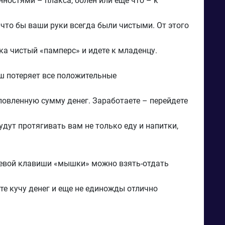
нностями – плакса, болен или еще что – к
 что бы ваши руки всегда были чистыми. От этого
ка чистый «памперс» и идете к младенцу.
ыш потеряет все положительные
ловленную сумму денег. Заработаете – перейдете
дут протягивать вам не только еду и напитки,
левой клавиши «мышки» можно взять-отдать
те кучу денег и еще не единожды отлично