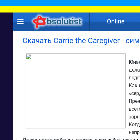
Online
Скачать Carrie the Caregiver - си
Юная
дела
подг
Как 
«сер
Преж
всег
зарп
Когд
непр