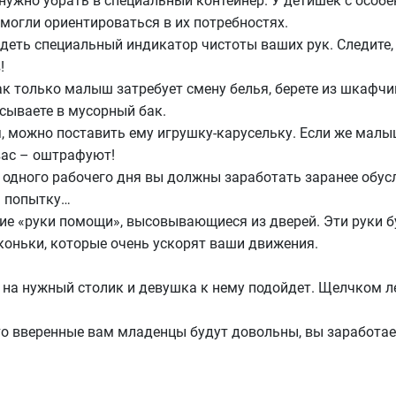
 нужно убрать в специальный контейнер. У детишек с особе
могли ориентироваться в их потребностях.
идеть специальный индикатор чистоты ваших рук. Следите,
!
как только малыш затребует смену белья, берете из шкафчи
сываете в мусорный бак.
ия, можно поставить ему игрушку-карусельку. Если же мал
вас – оштрафуют!
и одного рабочего дня вы должны заработать заранее обус
ь попытку…
кие «руки помощи», высовывающиеся из дверей. Эти руки бу
коньки, которые очень ускорят ваши движения.
на нужный столик и девушка к нему подойдет. Щелчком 
что вверенные вам младенцы будут довольны, вы заработае