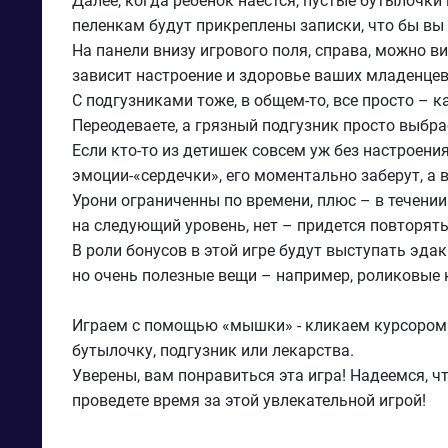
Далее, когда ребенок наестся, пустые бутылочки
пеленкам будут прикреплены записки, что бы вы 
На панели внизу игрового поля, справа, можно в
зависит настроение и здоровье ваших младенцев
С подгузниками тоже, в общем-то, все просто – 
Переодеваете, а грязный подгузник просто выбра
Если кто-то из детишек совсем уж без настроен
эмоции-«сердечки», его моментально заберут, а 
Урони ограниченны по времени, плюс – в течени
на следующий уровень, нет – придется повторят
В роли бонусов в этой игре будут выступать эда
но очень полезные вещи – например, роликовые 
Играем с помощью «мышки» - кликаем курсором 
бутылочку, подгузник или лекарства.
Уверены, вам понравиться эта игра! Надеемся, 
проведете время за этой увлекательной игрой!