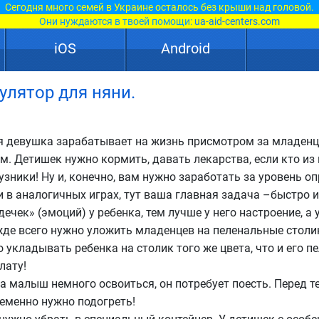
Сегодня много семей в Украине осталось без крыши над головой.
Они нуждаются в твоей помощи:
ua-aid-centers.com
iOS
Android
мулятор для няни.
 девушка зарабатывает на жизнь присмотром за младенца
м. Детишек нужно кормить, давать лекарства, если кто из 
узники! Ну и, конечно, вам нужно заработать за уровень 
и в аналогичных играх, тут ваша главная задача –быстро 
дечек» (эмоций) у ребенка, тем лучше у него настроение, а
де всего нужно уложить младенцев на пеленальные столик
о укладывать ребенка на столик того же цвета, что и его п
лату!
а малыш немного освоиться, он потребует поесть. Перед т
еменно нужно подогреть!