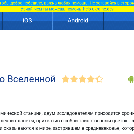
тобы добро победило, важна любая помощь. Не оставайся в сторон
Узнай, чем ты можешь помочь:
help-ukraine.dev
iOS
Android
ю Вселенной
смической станции, двум исследователям приходится сроч
лекой планеты, прихватив с собой таинственный цветок - 
ни оказываются в мире, застрявшем в средневековье, кото