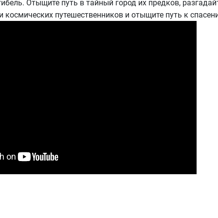
ибель. Отыщите путь в тайный город их предков, разгадай
и космических путешественников и отыщите путь к спасен