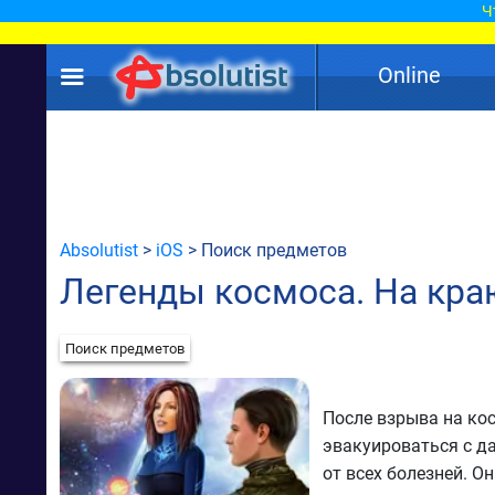
Ч
Online
Absolutist
>
iOS
> Поиск предметов
Легенды космоса. На кра
Поиск предметов
После взрыва на ко
эвакуироваться с да
от всех болезней. О