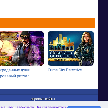
краденные души.
Crime City Detective
ровавый ритуал
Игровые сайты
WellGames.com
о нашему веб-сайту, Вы соглашаетесь