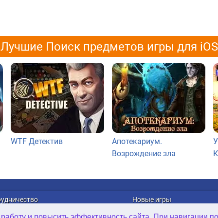
Лучшие Поиск предметов игры для iOS
WTF Детектив
Апотекариум.
У
Возрождение зла
К
рудничество
Новые игры
лама
Онлайн Игры
 работу и повысить эффективность сайта. При навигации п