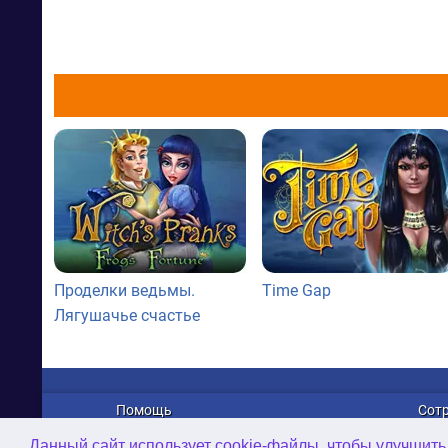
Проделки ведьмы.
Time Gap
Лягушачье счастье
Помощь
Сот
О нас
Рек
Данный сайт использует cookie-файлы, чтобы улучшить