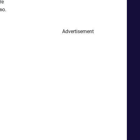
те
ию.
Advertisement