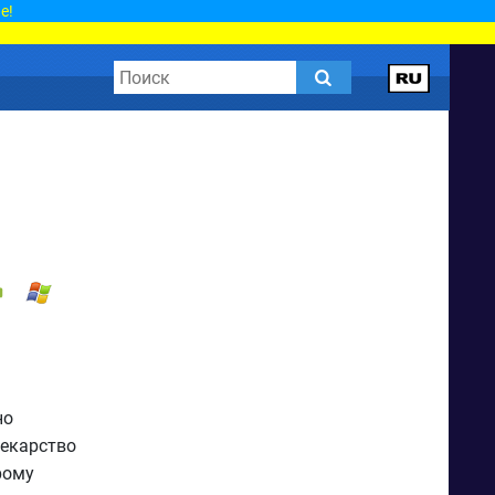
е!
но
лекарство
рому