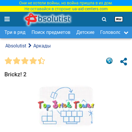
Они не хотели войны, но война пришла в их дом.
Не оставайся в стороне:
ua-aid-centers.com
Три в ряд
Поиск предметов
Детские
Головоломки
Absolutist
Аркады
Brickz! 2