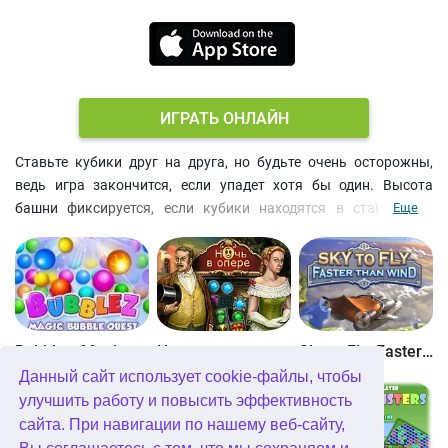
ИГРАТЬ ОНЛАЙН
Ставьте кубики друг на друга, но будьте очень осторожны,
ведь игра закончится, если упадет хотя бы один. Высота
башни фиксируется, если кубики находятся в стабильном
Еще
состоянии более 3 секунд, и вы при этом их не удерживаете.
Рекордные высоты покоряются шаг за шагом, ступенька за
ступенькой, кубик за кубиком! Только настоящий Мастер
сможет покорить самую высокую вершину и построить самую
высокую башню в мире. Соревнуйтесь онлайн в режиме
мультиплеер и получайте дополнительные очки! Больше
Bubblez: Magic Bubble Quest
Ночь в опере
Sky to Fly: Faster Than Wind
башен, больше уровней и еще больше кубиков доступны в
Данный сайт использует cookie-файлы, чтобы
полной версии игры. Не упустите шанс попасть в таблицу
улучшить работу и повысить эффективность
рекордов!
сайта. При навигации по нашему веб-сайту,