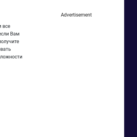
Advertisement
 все
если Вам
получите
овать
сложности