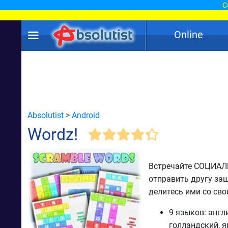
С
Online
Absolutist
>
Android
Wordz!
Встречайте СОЦИАЛЬ
отправить другу за
делитесь ими со св
9 языков: англ
голландский, я