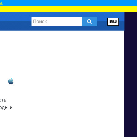
ы.
сть
рды и