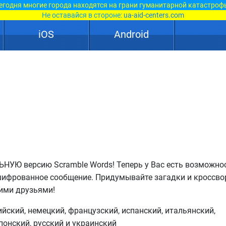
егодня многие города находятся на грани гуманитарной катастроф
Не оставайся в стороне:
ua-aid-centers.com
iOS
Android
НУЮ версию Scramble Words! Теперь у Вас есть возможно
шифрованное сообщение. Придумывайте загадки и кроссво
оими друзьями!
ийский, немецкий, французский, испанский, итальянский,
понский, русский и украинский