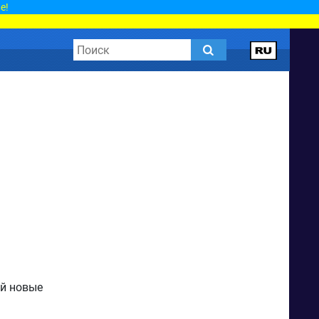
е!
ай новые