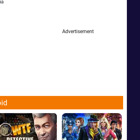
на
Advertisement
id