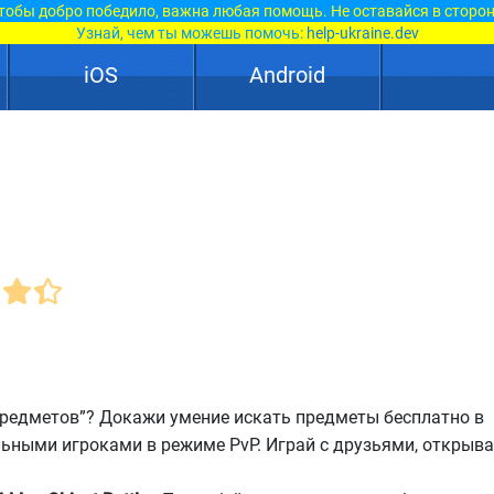
тобы добро победило, важна любая помощь. Не оставайся в сторон
Узнай, чем ты можешь помочь:
help-ukraine.dev
iOS
Android
предметов”? Докажи умение искать предметы бесплатно в
льными игроками в режиме PvP. Играй с друзьями, открыв