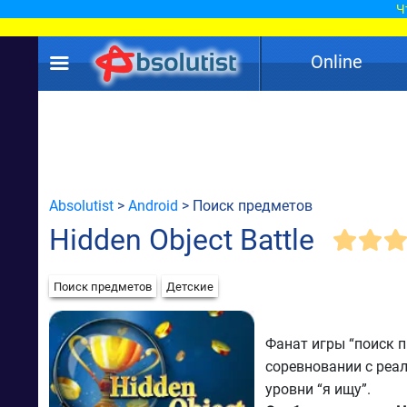
Ч
Online
Absolutist
>
Android
> Поиск предметов
Hidden Object Battle
Поиск предметов
Детские
Фанат игры “поиск 
соревновании с реа
уровни “я ищу”.